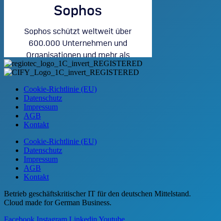
Cookie-Richtlinie (EU)
Datenschutz
Impressum
AGB
Kontakt
Cookie-Richtlinie (EU)
Datenschutz
Impressum
AGB
Kontakt
Betrieb geschäftskritischer IT für den deutschen Mittelstand.
Cloud made for German Business.
Facebook
Instagram
Linkedin
Youtube